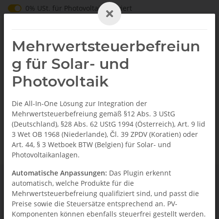
0% USt. für Betreiber der Anlage gem. § 12 Abs. 3 UStG
0% USt. für Photovoltaik aktiviert
DE
Mehrwertsteuerbefreiun
g für Solar- und
Photovoltaik
Startseite
Die All-In-One Lösung zur Integration der
Mehrwertsteuerbefreiung gemäß §12 Abs. 3 UStG
Wir über uns
(Deutschland), §28 Abs. 62 UStG 1994 (Österreich), Art. 9 lid
3 Wet OB 1968 (Niederlande), Čl. 39 ZPDV (Koratien) oder
Art. 44, § 3 Wetboek BTW (Belgien) für Solar- und
Photovoltaikanlagen.
Automatische Anpassungen:
Das Plugin erkennt
automatisch, welche Produkte für die
Mehrwertsteuerbefreiung qualifiziert sind, und passt die
Informationen
Preise sowie die Steuersätze entsprechend an. PV-
Komponenten können ebenfalls steuerfrei gestellt werden.