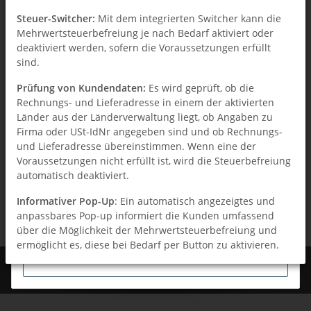
Gesetzliche Informationen
Wie wir Cookies & Co nutzen
Steuer-Switcher:
Mit dem integrierten Switcher kann die
Mehrwertsteuerbefreiung je nach Bedarf aktiviert oder
Durch Klicken auf „Alle akzeptieren“ gestatten Sie den
deaktiviert werden, sofern die Voraussetzungen erfüllt
⚠ Wichtige Information
Einsatz folgender Dienste auf unserer Website: YouTube,
sind.
Vimeo. Sie können die Einstellung jederzeit ändern
Die Informationen in diesem Demoshop haben keinerlei
Prüfung von Kundendaten:
Es wird geprüft, ob die
(Fingerabdruck-Icon links unten). Weitere Details finden
Gültigkeit und dienen ausschließlich der Demonstration von
Rechnungs- und Lieferadresse in einem der aktivierten
Sie unter
Konfigurieren
und in unserer
Erweiterungen fü Online-Shopsystem.
Länder aus der Länderverwaltung liegt, ob Angaben zu
Datenschutzerklärung
.
Firma oder USt-IdNr angegeben sind und ob Rechnungs-
Impressum
|
Datenschutz
und Lieferadresse übereinstimmen. Wenn eine der
Vertrag widerrufen
Voraussetzungen nicht erfüllt ist, wird die Steuerbefreiung
automatisch deaktiviert.
Alle akzeptieren
Informativer Pop-Up
: Ein automatisch angezeigtes und
anpassbares Pop-up informiert die Kunden umfassend
Konfigurieren
* Alle Preise inkl. gesetzlicher USt., zzgl.
Versand
über die Möglichkeit der Mehrwertsteuerbefreiung und
ermöglicht es, diese bei Bedarf per Button zu aktivieren.
Sollten die Voraussetzungen für die
Ablehnen
© Traumpixel.de
Mehrwertsteuerbefreiung nicht erfüllt sein, werden die
Powered by
JTL-Shop
Gründe hierfür angezeigt.