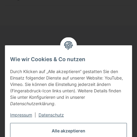
Informationen
Wie wir Cookies & Co nutzen
Gesetzliche Informationen
Durch Klicken auf „Alle akzeptieren“ gestatten Sie den
Einsatz folgender Dienste auf unserer Website: YouTube,
⚠ Wichtige Information
Vimeo. Sie können die Einstellung jederzeit ändern
(Fingerabdruck-Icon links unten). Weitere Details finden
Die Informationen in diesem Demoshop haben keinerlei
Sie unter
Konfigurieren
und in unserer
Gültigkeit und dienen ausschließlich der Demonstration von
Datenschutzerklärung
.
Erweiterungen fü Online-Shopsystem.
Impressum
|
Datenschutz
Vertrag widerrufen
Alle akzeptieren