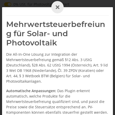
0% USt. für Betreiber der Anlage gem. § 12 Abs. 3 UStG
0% USt. für Photovoltaik aktiviert
DE
Mehrwertsteuerbefreiun
g für Solar- und
Photovoltaik
Startseite
Die All-In-One Lösung zur Integration der
Mehrwertsteuerbefreiung gemäß §12 Abs. 3 UStG
Solar-Steuerfrei Plugin
(Deutschland), §28 Abs. 62 UStG 1994 (Österreich), Art. 9 lid
3 Wet OB 1968 (Niederlande), Čl. 39 ZPDV (Koratien) oder
Art. 44, § 3 Wetboek BTW (Belgien) für Solar- und
Plugin-Version: 1.4.2
Photovoltaikanlagen.
Die All-In-One Lösung zur Integration der
Automatische Anpassungen:
Das Plugin erkennt
Mehrwertsteuerbefreiung für Photovoltaik
automatisch, welche Produkte für die
im JTL Shop 5 gemäß §12 Abs. 3 UStG.
Mehrwertsteuerbefreiung qualifiziert sind, und passt die
Preise sowie die Steuersätze entsprechend an. PV-
Das Plugin erkennt automatisch, welche
Komponenten können ebenfalls steuerfrei gestellt werden.