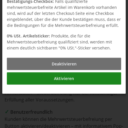
Bestätigungs-Checkbox:
Falls qualifizierte
mehrwertsteuerbefreite Artikel im Warenkorb vorhanden
sind, wird auf der letzten Checkout-Seite eine Checkbox
eingeblendet, über die der Kunde bestätigen muss, dass er
die Bedingungen für die Mehrwertsteuerbefreiung erfüllt.
✓
Flexible Steuerbefreiung
0% USt. Artikelsticker:
Produkte, die für die
Gezielte Auswahl steuerbefreiter Produkte einfach
Mehrwertsteuerbefreiung qualifiziert sind, werden mit
über Funktionsattribute steuern – Sie bestimmen,
einem deutlich sichtbaren "0% USt."-Sticker versehen.
welche Artikel und Komponenten für 0% USt.
qualifiziert sind.
Deaktivieren
✓
Intelligente Kundenprüfung
Aktivieren
Automatische vorab Validierung von
Rechnungs-/Lieferadresse, Länderprüfung und
Firmendaten – Steuerbefreiung nur bei vollständiger
Erfüllung aller Voraussetzungen.
✓
Benutzerfreundlich
Kunden können die Mehrwertsteuerbefreiung per
Button aktivieren/deaktivieren – mit informativem Pop-