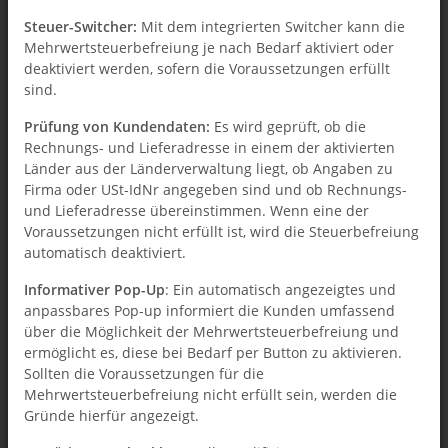
Artikel über die Funktionsattribute für die
Steuer-Switcher:
Mit dem integrierten Switcher kann die
Steuerbefreiung qualifiziert sind, passt Preise
Mehrwertsteuerbefreiung je nach Bedarf aktiviert oder
deaktiviert werden, sofern die Voraussetzungen erfüllt
und Steuersätze an.
sind.
Prüfung von Kundendaten:
Es wird geprüft, ob die
Rechnungs- und Lieferadresse in einem der aktivierten
Länder aus der Länderverwaltung liegt, ob Angaben zu
Firma oder USt-IdNr angegeben sind und ob Rechnungs-
und Lieferadresse übereinstimmen. Wenn eine der
Voraussetzungen nicht erfüllt ist, wird die Steuerbefreiung
automatisch deaktiviert.
Informativer Pop-Up
: Ein automatisch angezeigtes und
anpassbares Pop-up informiert die Kunden umfassend
über die Möglichkeit der Mehrwertsteuerbefreiung und
ermöglicht es, diese bei Bedarf per Button zu aktivieren.
Sollten die Voraussetzungen für die
Mehrwertsteuerbefreiung nicht erfüllt sein, werden die
Gründe hierfür angezeigt.